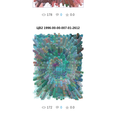
178
0
0.0
ЦВ2 1996-00-00-007-01-2612
02.03.2023
ВетВиктор
172
0
0.0