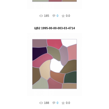
185
0
0.0
ЦВ2 1995-00-00-003-03-4714
02.03.2023
ВетВиктор
188
0
0.0