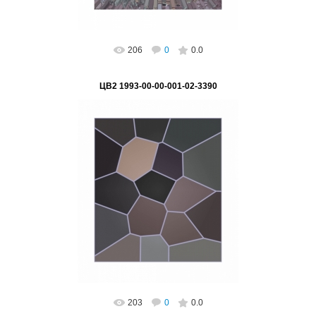
206
0
0.0
ЦВ2 1993-00-00-001-02-3390
02.03.2023
"На пути к НАНО" Серия "Цифра - основа
глобализации"
Подпись на картине: нет, возможно
поставить Автор: Виктор...
ВетВиктор
203
0
0.0