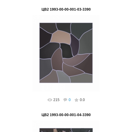
ЦВ2 1993-00-00-001-03-3390
02.03.2023
"Искажение пути к НАНО" Серия "Цифра -
основа глобализации"
Подпись на картине: нет, возможно
поставить, Автор...
ВетВиктор
215
0
0.0
ЦВ2 1993-00-00-001-04-3390