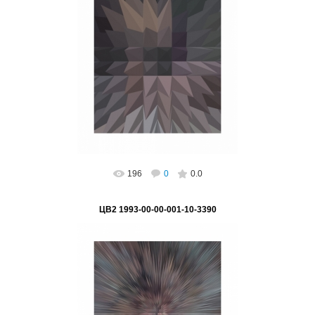
02.03.2023
"Шипы ГЛОБАЛИЗАЦИИ" Серия "Цифра -
основа глобализации"
Подпись на картине: нет, возможно
поставить, Автор: Ви...
ВетВиктор
196
0
0.0
ЦВ2 1993-00-00-001-10-3390
02.03.2023
«"Большой взрыв" ГЛОБАЛИЗАЦИИ» Серия
"Цифра - основа глобализации"