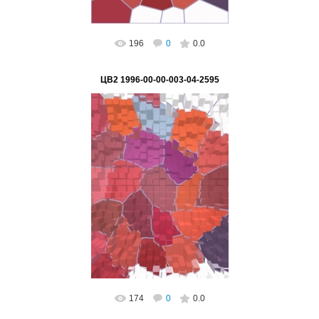
196
0
0.0
ЦВ2 1996-00-00-003-04-2595
02.03.2023
ВетВиктор
174
0
0.0