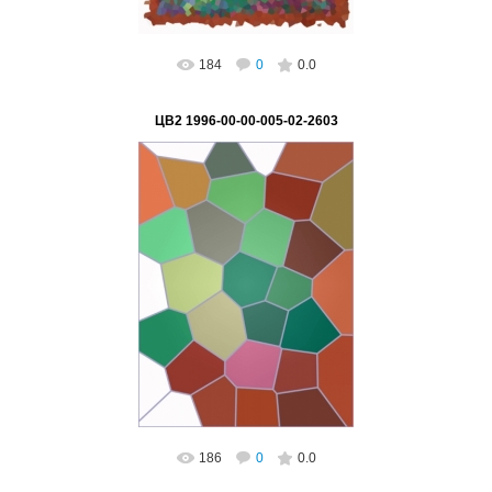
184
0
0.0
ЦВ2 1996-00-00-005-02-2603
02.03.2023
ВетВиктор
186
0
0.0