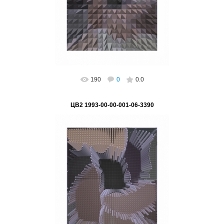
Подпись на картине: нет, возможно
поставить, Авт...
ВетВиктор
190
0
0.0
ЦВ2 1993-00-00-001-06-3390
02.03.2023
"Цифровая лабиринтизация НАЧАЛА" Серия
"Цифра - основа глобализации"
Подпись на картине: нет, возможно
постави...
ВетВиктор