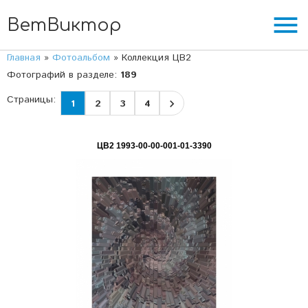
menu
ВетВиктор
Главная
»
Фотоальбом
» Коллекция ЦВ2
Фотографий в разделе
:
189
Страницы
:
1
2
3
4
ЦВ2 1993-00-00-001-01-3390
02.03.2023
"ГЛОБАЛИЗАЦИЯ" Серия "Цифра - основа
глобализации"
Подпись на картине: нет, возможно
поставить Автор: Виктор В...
ВетВиктор