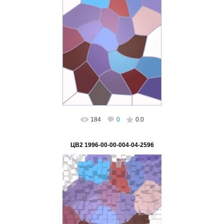
02.03.2023
ВетВиктор
184
0
0.0
ЦВ2 1996-00-00-004-04-2596
02.03.2023