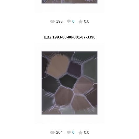
198
0
0.0
ЦВ2 1993-00-00-001-07-3390
02.03.2023
"Свечение разделения" Серия "Цифра - основа
глобализации"
Подпись на картине: нет, возможно
поставить, Автор: ...
ВетВиктор
204
0
0.0