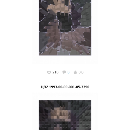
02.03.2023
"Лабиринты цифровизации" Серия "Цифра -
основа глобализации"
Подпись на картине: нет, возможно
поставить, Авто...
ВетВиктор
210
0
0.0
ЦВ2 1993-00-00-001-05-3390
02.03.2023
"Пирамидки звукоизоляции" Серия "Цифра -
основа глобализации"