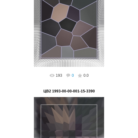
02.03.2023
"На пути к НАНО мет2" Серия "Цифра -
основа глобализации"
Подпись на картине: нет, возможно
поставить Автор: В...
ВетВиктор
193
0
0.0
ЦВ2 1993-00-00-001-15-3390
02.03.2023
"Шипы ГЛОБАЛИЗАЦИИ мет2" Серия "Цифра
- основа глобализации"