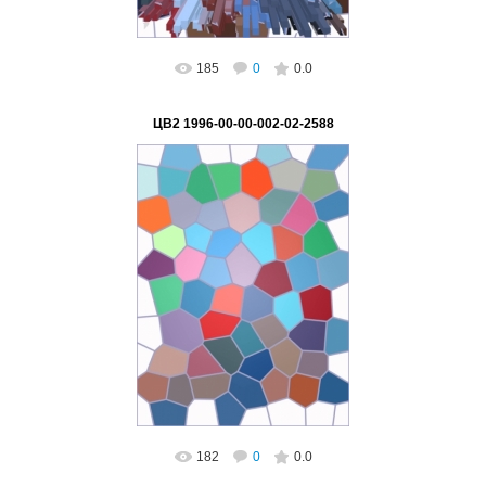
185
0
0.0
ЦВ2 1996-00-00-002-02-2588
02.03.2023
ВетВиктор
182
0
0.0