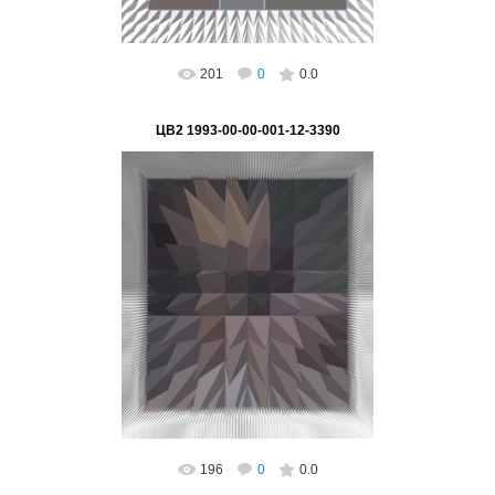
201
0
0.0
ЦВ2 1993-00-00-001-12-3390
02.03.2023
"Шипы ГЛОБАЛИЗАЦИИ мет" Серия "Цифра -
основа глобализации"
Подпись на картине: нет, возможно
поставить, Автор...
ВетВиктор
196
0
0.0