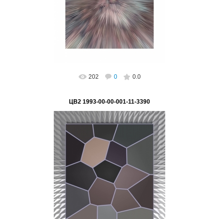
Подпись на картине: нет, возможно
поставить...
ВетВиктор
202
0
0.0
ЦВ2 1993-00-00-001-11-3390
02.03.2023
"На пути к НАНО мет" Серия "Цифра - основа
глобализации"
Подпись на картине: нет, возможно
поставить Автор: Ви...
ВетВиктор