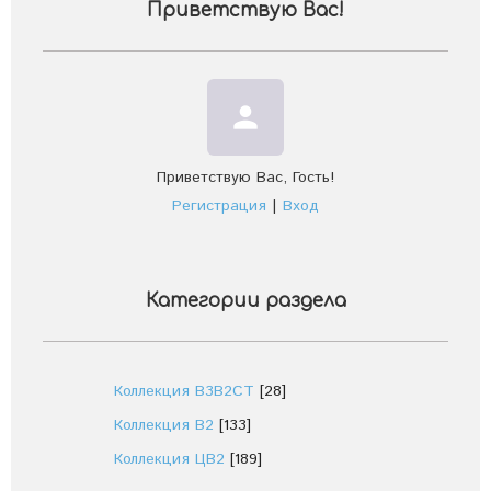
Приветствую Вас
!
person
Приветствую Вас
,
Гость
!
Регистрация
|
Вход
Категории раздела
Коллекция В3В2СТ
[28]
Коллекция В2
[133]
Коллекция ЦВ2
[189]