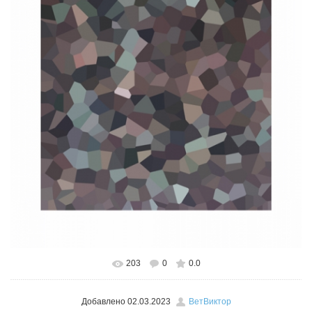
203
0
0.0
В реальном размере
526x600
/ 133.3Kb
Добавлено
02.03.2023
ВетВиктор