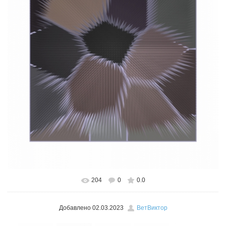
204
0
0.0
В реальном размере
526x600
/ 179.2Kb
Добавлено
02.03.2023
ВетВиктор