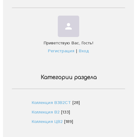
person
Приветствую Вас
,
Гость
!
Регистрация
|
Вход
Категории раздела
Коллекция В3В2СТ
[28]
Коллекция В2
[133]
Коллекция ЦВ2
[189]