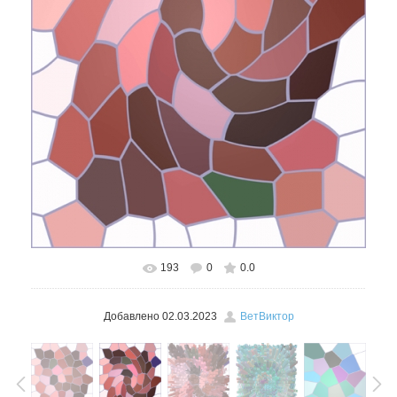
193
0
0.0
В реальном размере
454x600
/ 179.6Kb
Добавлено
02.03.2023
ВетВиктор