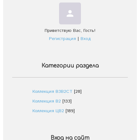
person
Приветствую Вас
,
Гость
!
Регистрация
|
Вход
Категории раздела
Коллекция В3В2СТ
[28]
Коллекция В2
[133]
Коллекция ЦВ2
[189]
Вход на сайт