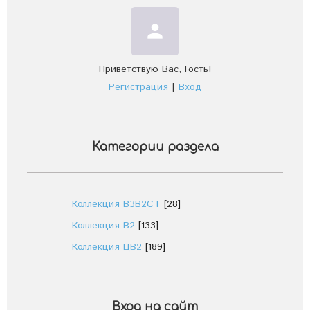
person
Приветствую Вас
,
Гость
!
Регистрация
|
Вход
Категории раздела
Коллекция В3В2СТ
[28]
Коллекция В2
[133]
Коллекция ЦВ2
[189]
Вход на сайт