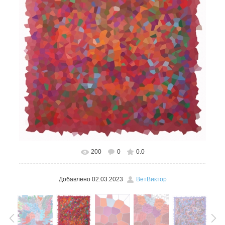
200
0
0.0
В реальном размере
446x600
/ 307.4Kb
Добавлено
02.03.2023
ВетВиктор