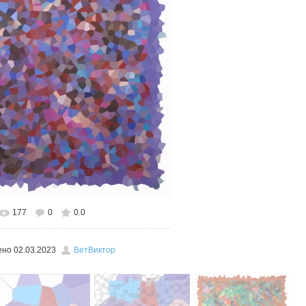
177
0
0.0
льном размере
457x600
/ 328.9Kb
ено
02.03.2023
ВетВиктор