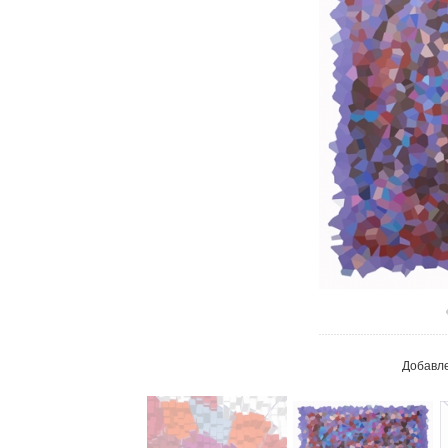
В реа
Добавл