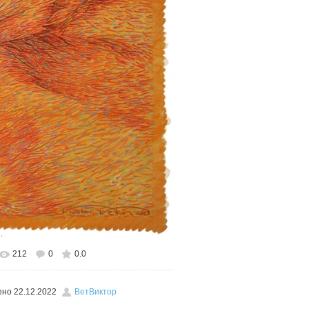
212
0
0.0
льном размере
457x600
/ 441.5Kb
ено
22.12.2022
ВетВиктор