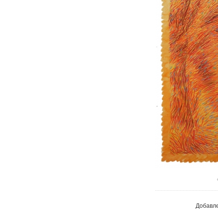
В реа
Добавл