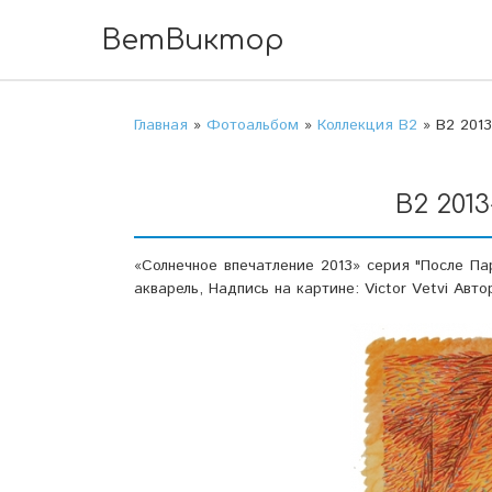
ВетВиктор
Главная
»
Фотоальбом
»
Коллекция В2
» В2 2013
В2 2013
«Солнечное впечатление 2013» серия "После Па
акварель, Надпись на картине: Victor Vetvi Авто