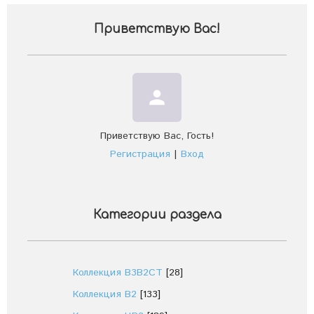
Приветствую Вас
!
person
Приветствую Вас
,
Гость
!
Регистрация
|
Вход
Категории раздела
Коллекция В3В2СТ
[28]
Коллекция В2
[133]