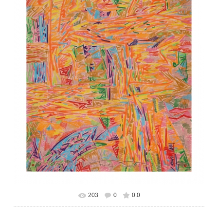
203
0
0.0
В реальном размере
470x600
/ 414.8Kb