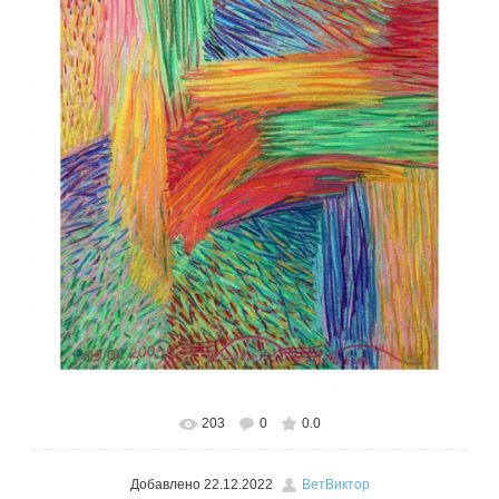
203
0
0.0
В реальном размере
470x600
/ 413.8Kb
Добавлено
22.12.2022
ВетВиктор