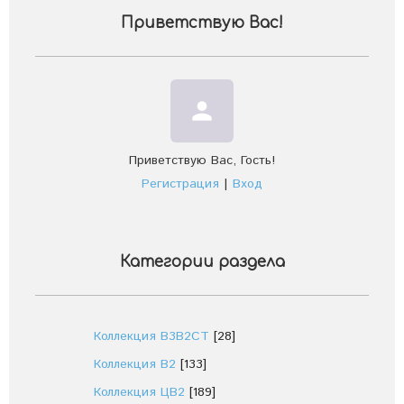
Приветствую Вас
!
person
Приветствую Вас
,
Гость
!
Регистрация
|
Вход
Категории раздела
Коллекция В3В2СТ
[28]
Коллекция В2
[133]
Коллекция ЦВ2
[189]