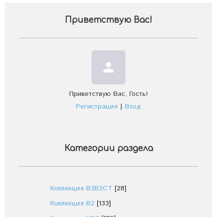
Приветствую Вас
!
person
Приветствую Вас
,
Гость
!
Регистрация
|
Вход
Категории раздела
Коллекция В3В2СТ
[28]
Коллекция В2
[133]