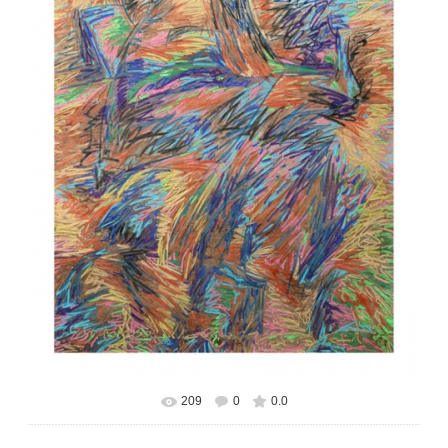
209
0
0.0
В реальном размере
470x600
/ 419.4Kb