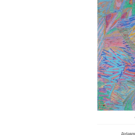
В реа
Добавл