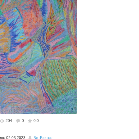
204
0
0.0
льном размере
449x600
/ 519.3Kb
ено
02.03.2023
ВетВиктор