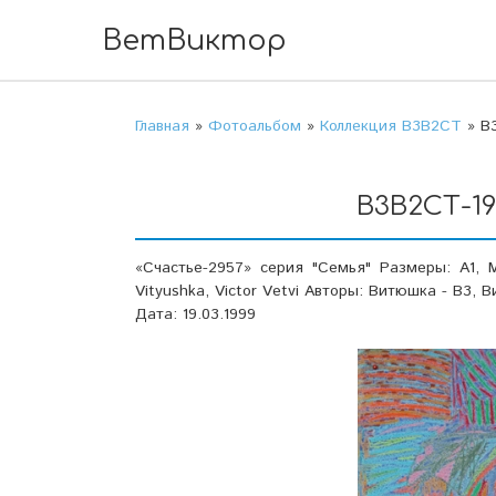
ВетВиктор
Главная
»
Фотоальбом
»
Коллекция В3В2СТ
» В3
В3В2СТ-19
«Счастье-2957» серия "Семья" Размеры: А1, М
Vityushka, Victor Vetvi Авторы: Витюшка - В3, 
Дата: 19.03.1999