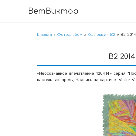
ВетВиктор
Главная
»
Фотоальбом
»
Коллекция В2
» В2 2014
В2 2014
«Неосознанное впечатление 120414» серия "По
пастель, акварель, Надпись на картине: Victor V