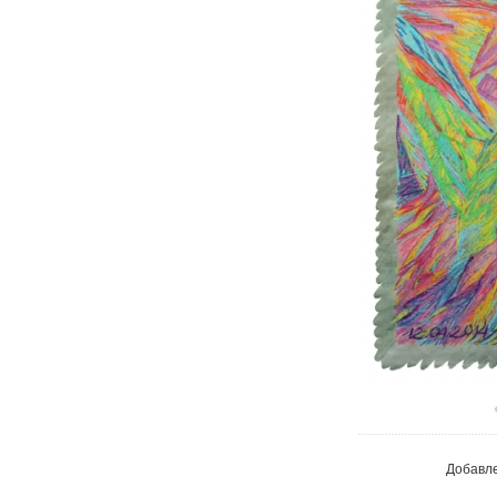
В реа
Добавл