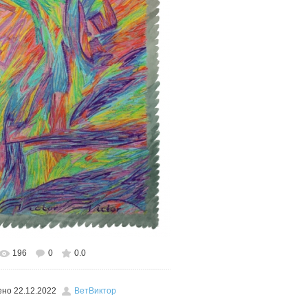
196
0
0.0
льном размере
448x600
/ 422.6Kb
ено
22.12.2022
ВетВиктор