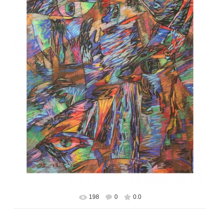
198
0
0.0
В реальном размере
470x600
/ 418.3Kb