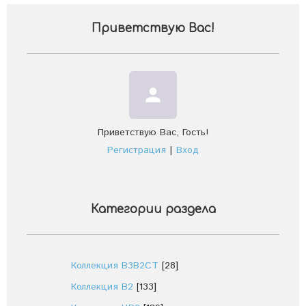
Приветствую Вас
!
person
Приветствую Вас
,
Гость
!
Регистрация
|
Вход
Категории раздела
Коллекция В3В2СТ
[28]
Коллекция В2
[133]