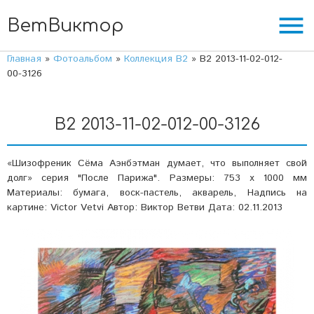
menu
ВетВиктор
Главная
»
Фотоальбом
»
Коллекция В2
» В2 2013-11-02-012-
00-3126
В2 2013-11-02-012-00-3126
«Шизофреник Сёма Аэнбэтман думает, что выполняет свой
долг» серия "После Парижа". Размеры: 753 х 1000 мм
Материалы: бумага, воск-пастель, акварель, Надпись на
картине: Victor Vetvi Автор: Виктор Ветви Дата: 02.11.2013