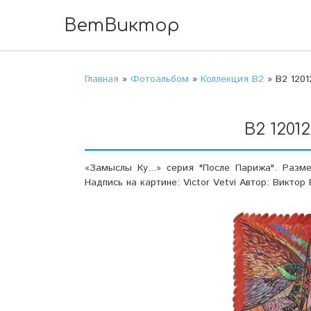
ВетВиктор
Главная
»
Фотоальбом
»
Коллекция В2
» В2 1201
В2 1201
«Замыслы Ку...» серия "После Парижа". Разме
Надпись на картине: Victor Vetvi Автор: Виктор