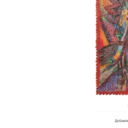
В реа
Добавл