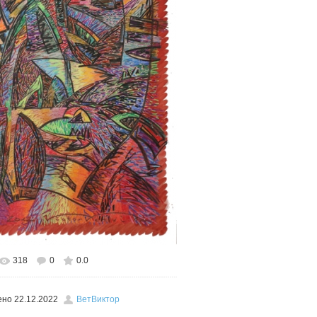
318
0
0.0
льном размере
451x600
/ 479.1Kb
ено
22.12.2022
ВетВиктор