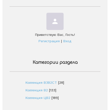
person
Приветствую Вас
,
Гость
!
Регистрация
|
Вход
Категории раздела
Коллекция В3В2СТ
[28]
Коллекция В2
[133]
Коллекция ЦВ2
[189]