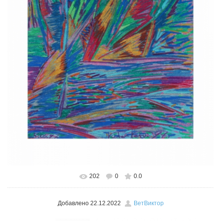
202
0
0.0
В реальном размере
526x600
/ 367.9Kb
Добавлено
22.12.2022
ВетВиктор