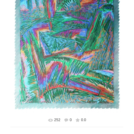
252
0
0.0
В реальном размере
453x600
/ 469.2Kb