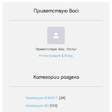
Приветствую Вас
!
person
Приветствую Вас
,
Гость
!
Регистрация
|
Вход
Категории раздела
Коллекция В3В2СТ
[28]
Коллекция В2
[133]