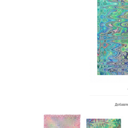
В реа
Добавл