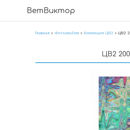
ВетВиктор
Главная
»
Фотоальбом
»
Коллекция ЦВ2
» ЦВ2 20
ЦВ2 200