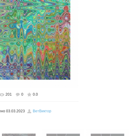
201
0
0.0
льном размере
470x600
/ 462.6Kb
ено
03.03.2023
ВетВиктор