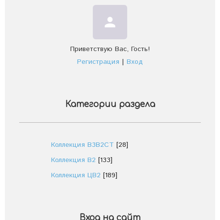
person
Приветствую Вас
,
Гость
!
Регистрация
|
Вход
Категории раздела
Коллекция В3В2СТ
[28]
Коллекция В2
[133]
Коллекция ЦВ2
[189]
Вход на сайт