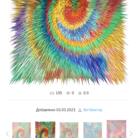
195
0
0.0
В реальном размере
470x600
/ 465.5Kb
Добавлено
03.03.2023
ВетВиктор