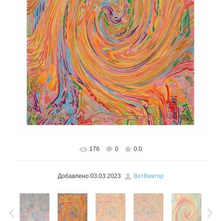
176
0
0.0
В реальном размере
470x600
/ 410.6Kb
Добавлено
03.03.2023
ВетВиктор