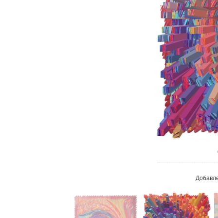
В реа
Добавл