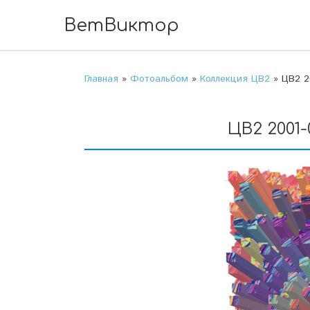
ВетВиктор
Главная
»
Фотоальбом
»
Коллекция ЦВ2
» ЦВ2 20
ЦВ2 2001-