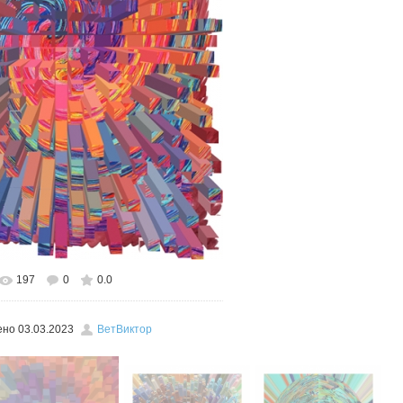
197
0
0.0
льном размере
448x600
/ 427.9Kb
ено
03.03.2023
ВетВиктор