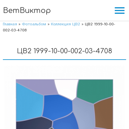
menu
ВетВиктор
Главная
»
Фотоальбом
»
Коллекция ЦВ2
» ЦВ2 1999-10-00-
002-03-4708
ЦВ2 1999-10-00-002-03-4708