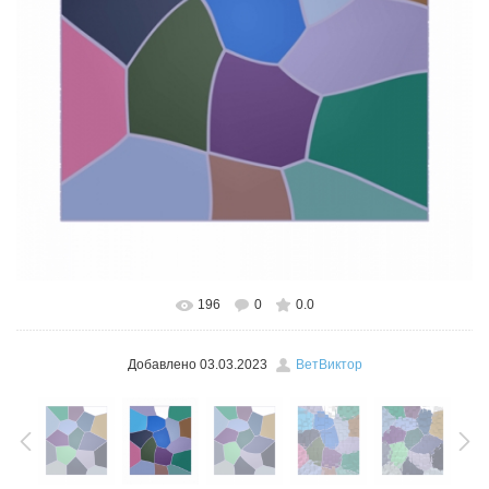
196
0
0.0
В реальном размере
526x600
/ 103.1Kb
Добавлено
03.03.2023
ВетВиктор