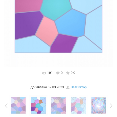
191
0
0.0
В реальном размере
526x600
/ 100.9Kb
Добавлено
02.03.2023
ВетВиктор