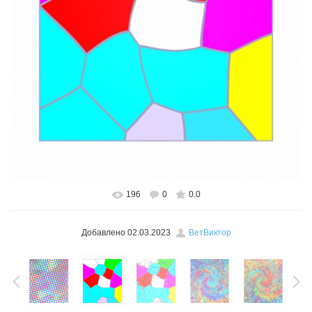
196
0
0.0
В реальном размере
526x600
/ 116.9Kb
Добавлено
02.03.2023
ВетВиктор