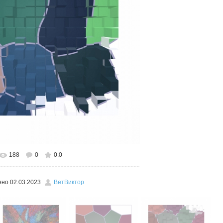
188
0
0.0
льном размере
526x600
/ 156.9Kb
ено
02.03.2023
ВетВиктор