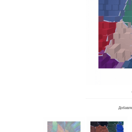
В реа
Добавл