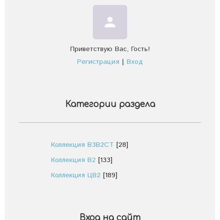
person
Приветствую Вас
,
Гость
!
Регистрация
|
Вход
Категории раздела
Коллекция В3В2СТ
[28]
Коллекция В2
[133]
Коллекция ЦВ2
[189]
Вход на сайт