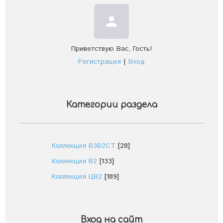
person
Приветствую Вас
,
Гость
!
Регистрация
|
Вход
Категории раздела
Коллекция В3В2СТ
[28]
Коллекция В2
[133]
Коллекция ЦВ2
[189]
Вход на сайт