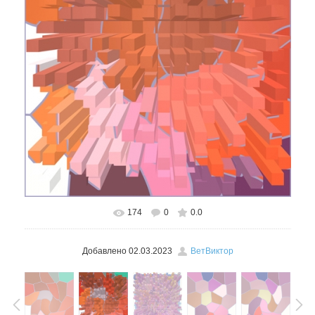
174
0
0.0
В реальном размере
455x600
/ 217.3Kb
Добавлено
02.03.2023
ВетВиктор