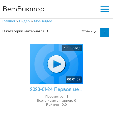
menu
ВетВиктор
Главная
»
Видео
»
Моё видео
В категории материалов
:
1
Страницы
:
1
3 г. назад
00:01:37
2023-01-24 Первая межсетевая выставка ММСИ
Просмотры:
1
Всего комментариев:
0
Рейтинг:
0.0